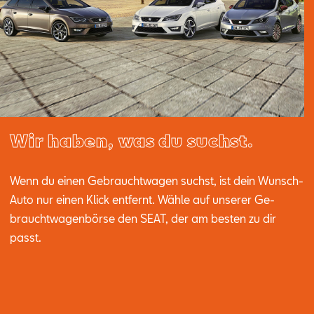
Wir haben, was du suchst.
Wenn du ei­nen Ge­braucht­wa­gen suchst, ist dein Wunsch-
Auto nur ei­nen Klick ent­fernt. Wäh­le auf un­se­rer Ge­
braucht­wa­gen­bör­se den SEAT, der am bes­ten zu dir
passt.