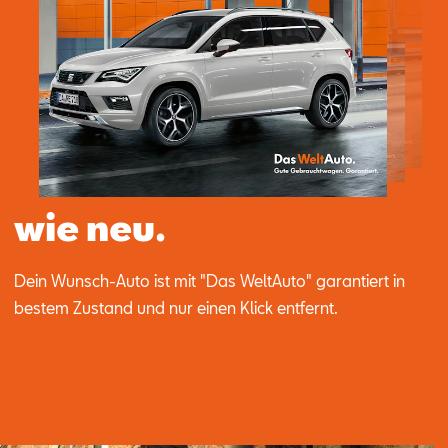
Aktionen
wie neu.
Dein Wunsch-Auto ist mit "Das Welt­Au­to" ga­ran­tiert in
bes­tem Zu­stand und nur ei­nen Klick ent­fernt.​