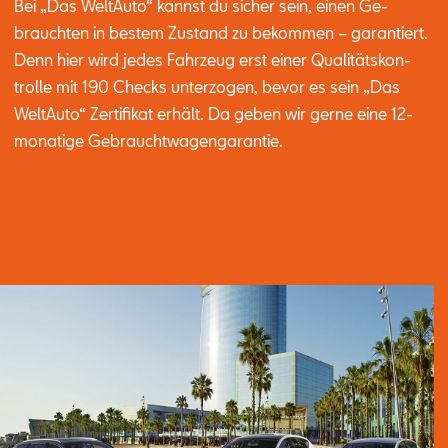
Bei „Das Welt­Au­to“ kannst du si­cher sein, ei­nen Ge­
brauch­ten in bes­tem Zu­stand zu be­kom­men – ga­ran­tiert.
Denn hier wird je­des Fahr­zeug erst ei­ner Qua­li­täts­kon­
trol­le mit 190 Checks un­ter­zo­gen, be­vor es sein „Das
Welt­Au­to“ Zer­ti­fi­kat er­hält. Da ge­ben wir ger­ne eine 12-
mo­na­ti­ge Ge­braucht­wa­gen­ga­ran­tie.