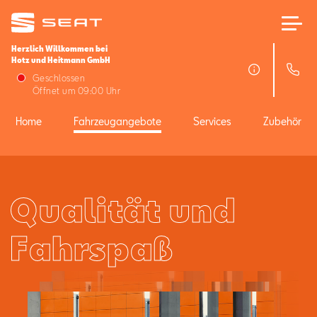
Herzlich Willkommen bei
Hotz und Heitmann GmbH
Home
Geschlossen
Öffnet um 09:00 Uhr
Fahrzeugangebote
Home
Fahrzeugangebote
Services
Zubehör
Services
Qualität und
Zubehör
Fahrspaß
SEAT FOR BUSINESS
Über uns