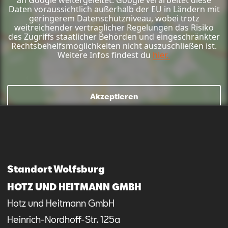
Daten voraussichtlich außerhalb der EU in Ländern mit
geringerem Datenschutzniveau, wobei trotz
weitreichender vertraglicher Regelungen das Risiko
des Zugriffs staatlicher Behörden und eingeschränkter
Rechtsbehelfsmöglichkeiten nicht auszuschließen ist.
Weitere Infos findest du
hier.
Mail schreiben
Kontaktformular
Anrufen
Akzeptieren
Standort Wolfsburg
HOTZ UND HEITMANN GMBH
Hotz und Heitmann GmbH
Heinrich-Nordhoff-Str.
125a