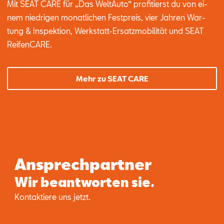
Mit SEAT CARE für „Das Welt­Au­to“ pro­fi­tierst du von ei­
nem nied­ri­gen mo­nat­li­chen Fest­preis, vier Jah­ren War­
tung & In­spek­ti­on, Werk­statt-Er­satz­mo­bi­li­tät und SEAT
Rei­fen­CA­RE.
Mehr zu SEAT CARE
Ansprechpartner
Wir beantworten sie.
Kon­tak­tie­re uns jetzt.